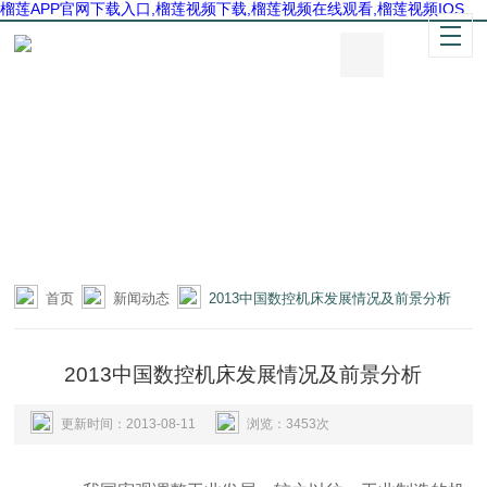
榴莲APP官网下载入口,榴莲视频下载,榴莲视频在线观看,榴莲视频IOS
首页
新闻动态
2013中国数控机床发展情况及前景分析
2013中国数控机床发展情况及前景分析
更新时间：2013-08-11
浏览：3453次