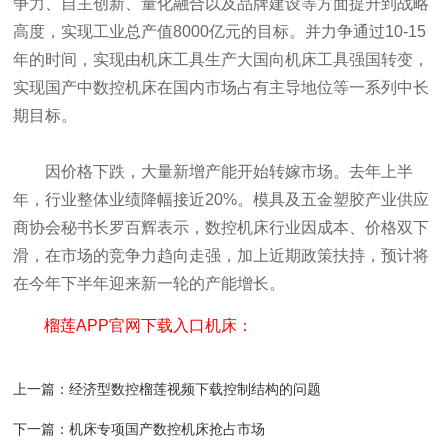
争力、自主创新、量化融合以及品牌建设等方面提升到战略
高度，实现工业总产值8000亿元的目标。并力争通过10-15
年的时间，实现由机床工具生产大国向机床工具强国转变，
实现国产中数控机床在国内市场占有主导地位等一系列中长
期目标。
因价格下跌，大量新增产能开始转嫁市场。去年上半
年，行业整体业绩降幅接近20%。模具及五金塑胶产业供应
商协会秘书长罗百辉表示，数控机床行业因成本、价格双下
滑，在市场的竞争力趋向走强，加上近期政策扶持，预计将
在今年下半年迎来新一轮的产能增长。
榴莲APP官网下载入口机床：
上一篇：
经济型数控榴莲视频下载控制结构的问题
下一篇：
机床专项国产数控机床抢占市场