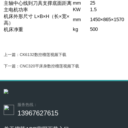
mm
25
主轴中心线到刀具支撑底面距离
KW
1.5
主电机功率
机床外形尺寸 L×B×H（长×宽×
mm
1450×865×1570
高）
kg
500
机床净重
上一篇：
CK6132数控榴莲视频下载
下一篇：
CNC320平床身数控榴莲视频下载
服务热线：
13967627615