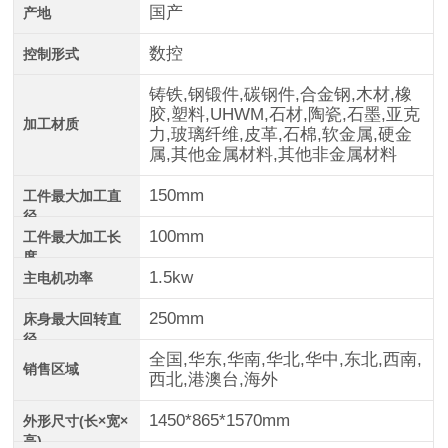
国产
产地
数控
控制形式
铸铁,钢锻件,碳钢件,合金钢,木材,橡
胶,塑料,UHWM,石材,陶瓷,石墨,亚克
加工材质
力,玻璃纤维,皮革,石棉,软金属,硬金
属,其他金属材料,其他非金属材料
150mm
工件最大加工直
径
100mm
工件最大加工长
度
1.5kw
主电机功率
250mm
床身最大回转直
径
全国,华东,华南,华北,华中,东北,西南,
销售区域
西北,港澳台,海外
1450*865*1570mm
外形尺寸(长×宽×
高)